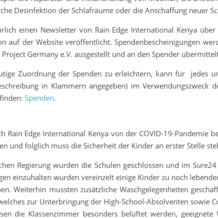
liche Desinfektion der Schlafräume oder die Anschaffung neuer S
ährlich einen Newsletter von Rain Edge International Kenya üb
n auf der Website veröffentlicht. Spendenbescheinigungen werde
Project Germany e.V. ausgestellt und an den Spender übermittel
ige Zuordnung der Spenden zu erleichtern, kann für jedes unte
ktbeschreibung in Klammern angegeben) im Verwendungszweck 
finden:
Spenden
.
ch Rain Edge International Kenya von der COVID-19-Pandemie bet
n und folglich muss die Sicherheit der Kinder an erster Stelle ste
chen Regierung wurden die Schulen geschlossen und im Sure24 
gen einzuhalten wurden vereinzelt einige Kinder zu noch lebend
. Weiterhin mussten zusätzliche Waschgelegenheiten geschaff
elches zur Unterbringung der High-School-Absolventen sowie Co
üssen die Klassenzimmer besonders belüftet werden, geeignet