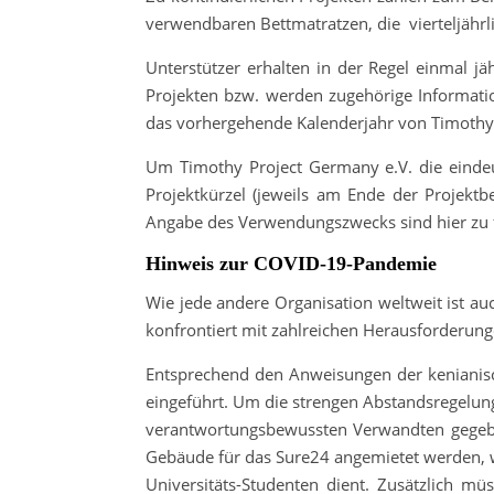
verwendbaren Bettmatratzen, die vierteljähr
Unterstützer erhalten in der Regel einmal j
Projekten bzw. werden zugehörige Informatio
das vorhergehende Kalenderjahr von Timothy 
Um Timothy Project Germany e.V. die eindeut
Projektkürzel (jeweils am Ende der Proje
Angabe des Verwendungszwecks sind hier zu 
Hinweis zur COVID-19-Pandemie
Wie jede andere Organisation weltweit ist au
konfrontiert mit zahlreichen Herausforderunge
Entsprechend den Anweisungen der kenianis
eingeführt. Um die strengen Abstandsregelun
verantwortungsbewussten Verwandten gegeben
Gebäude für das Sure24 angemietet werden, w
Universitäts-Studenten dient. Zusätzlich m