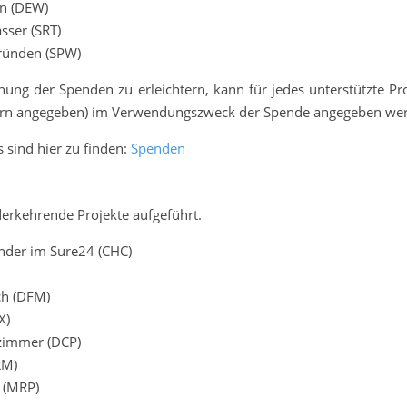
en (DEW)
sser (SRT)
gründen (SPW)
g der Spenden zu erleichtern, kann für jedes unterstützte Proj
ern angegeben) im Verwendungszweck der Spende angegeben we
sind hier zu finden:
Spenden
ederkehrende Projekte aufgeführt.
inder im Sure24 (CHC)
ich (DFM)
EX)
nzimmer (DCP)
FRM)
n (MRP)